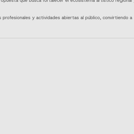
opuesta que busca fortalecer el ecosistema artístico regional y
s profesionales y actividades abiertas al público, convirtiendo