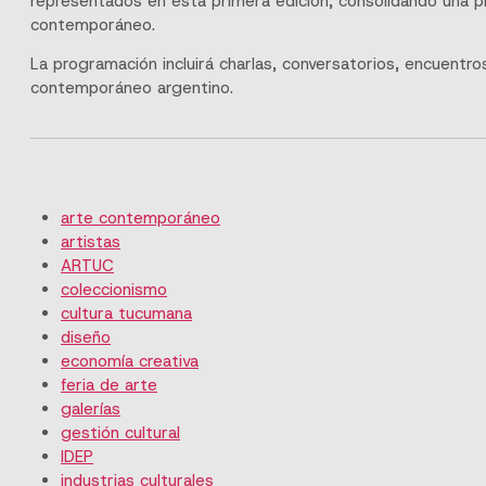
representados en esta primera edición, consolidando una pr
contemporáneo.
La programación incluirá charlas, conversatorios, encuentro
contemporáneo argentino.
arte contemporáneo
artistas
ARTUC
coleccionismo
cultura tucumana
diseño
economía creativa
feria de arte
galerías
gestión cultural
IDEP
industrias culturales