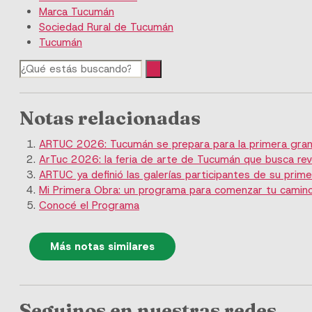
Marca Tucumán
Sociedad Rural de Tucumán
Tucumán
Notas relacionadas
ARTUC 2026: Tucumán se prepara para la primera gran 
ArTuc 2026: la feria de arte de Tucumán que busca rev
ARTUC ya definió las galerías participantes de su prime
Mi Primera Obra: un programa para comenzar tu camino
Conocé el Programa
Más notas similares
Seguinos en nuestras redes