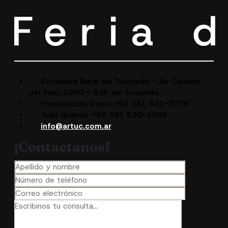
Sociedad Rural de Tucumán - Av. Camino
del Perú 1050 - S.M. de Tucumán
Fredesvinda Denis +54 381 641-2378
Juan Grande +54 381 530-4389
info@artuc.com.ar
¡Contactanos!