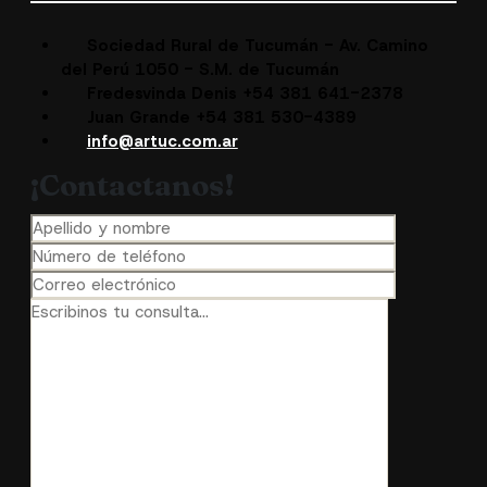
Sociedad Rural de Tucumán - Av. Camino
del Perú 1050 - S.M. de Tucumán
Fredesvinda Denis +54 381 641-2378
Juan Grande +54 381 530-4389
info@artuc.com.ar
¡Contactanos!