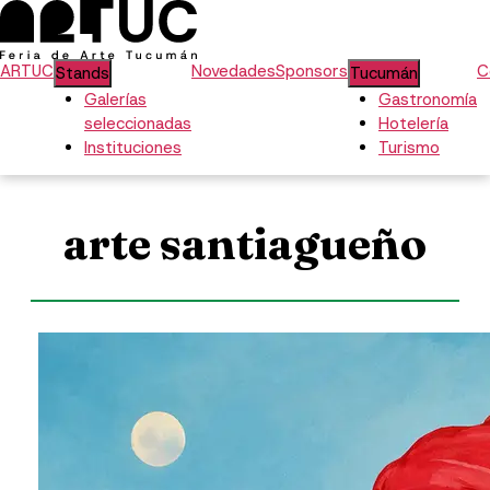
ARTUC
Novedades
Sponsors
C
Stands
Tucumán
Galerías
Gastronomía
seleccionadas
Hotelería
Instituciones
Turismo
arte santiagueño