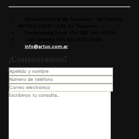
Sociedad Rural de Tucumán - Av. Camino
del Perú 1050 - S.M. de Tucumán
Fredesvinda Denis +54 381 641-2378
Juan Grande +54 381 530-4389
info@artuc.com.ar
¡Contactanos!