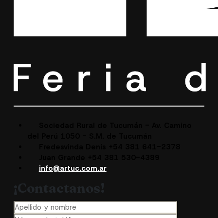
Sociedad Rural de Tucumán - Av. Camino
del Perú 1050 - S.M. de Tucumán
Fredesvinda Denis +54 381 641-2378
Juan Grande +54 381 530-4389
info@artuc.com.ar
¡Contactanos!