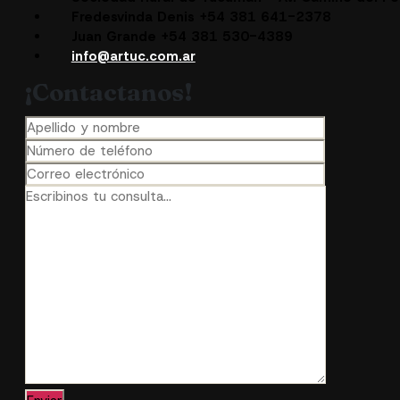
Fredesvinda Denis +54 381 641-2378
Juan Grande +54 381 530-4389
info@artuc.com.ar
¡Contactanos!