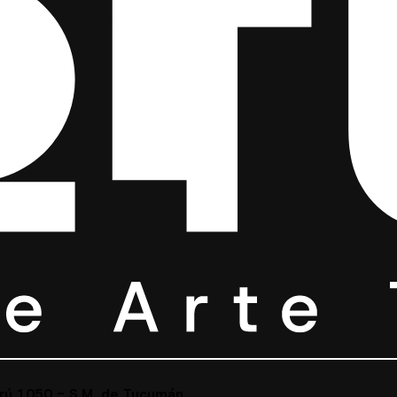
erú 1050 - S.M. de Tucumán