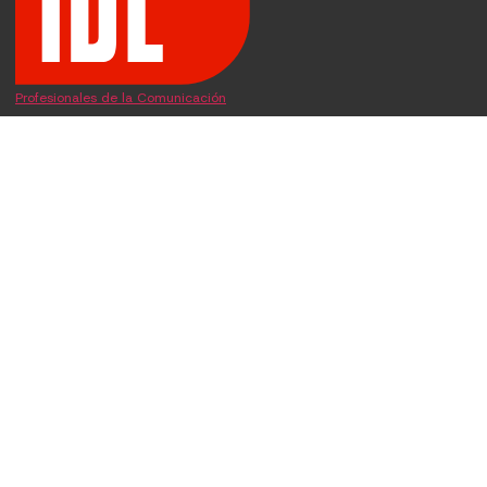
Profesionales de la Comunicación