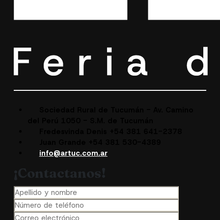
Sociedad Rural de Tucumán - Av. Camino
del Perú 1050 - S.M. de Tucumán
Fredesvinda Denis +54 381 641-2378
Juan Grande +54 381 530-4389
info@artuc.com.ar
¡Contactanos!