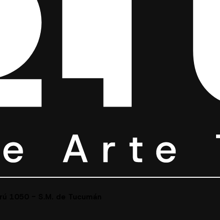
erú 1050 - S.M. de Tucumán