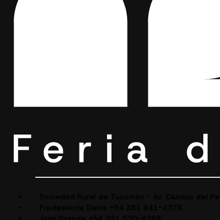
Sociedad Rural de Tucumán - Av. Camino del P
Fredesvinda Denis +54 381 641-2378
Juan Grande +54 381 530-4389