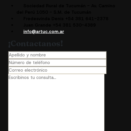
Sociedad Rural de Tucumán - Av. Camino
del Perú 1050 - S.M. de Tucumán
Fredesvinda Denis +54 381 641-2378
Juan Grande +54 381 530-4389
info@artuc.com.ar
¡Contactanos!