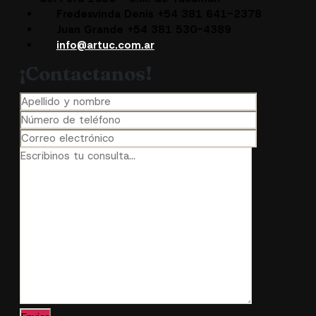
Fredesvinda Denis +54 381 641-2378
Juan Grande +54 381 530-4389
info@artuc.com.ar
¡Contactanos!