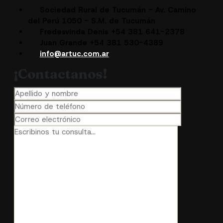
Sociedad Rural de Tucumán - Av. Camino
del Perú 1050 - S.M. de Tucumán
Fredesvinda Denis +54 381 641-2378
Juan Grande +54 381 530-4389
info@artuc.com.ar
¡Contactanos!