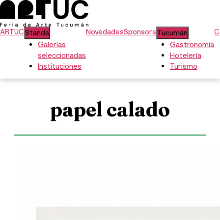
ARTUC
Novedades
Sponsors
C
Stands
Tucumán
Galerías
Gastronomía
seleccionadas
Hotelería
Instituciones
Turismo
papel calado