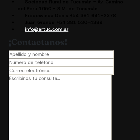
Sociedad Rural de Tucumán - Av. Camino
del Perú 1050 - S.M. de Tucumán
Fredesvinda Denis +54 381 641-2378
Juan Grande +54 381 530-4389
info@artuc.com.ar
¡Contactanos!