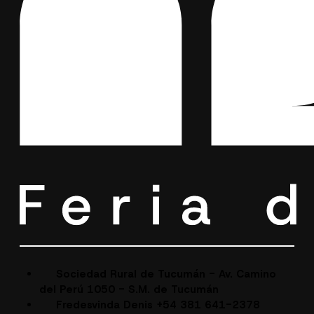
Sociedad Rural de Tucumán - Av. Camino
del Perú 1050 - S.M. de Tucumán
Fredesvinda Denis +54 381 641-2378