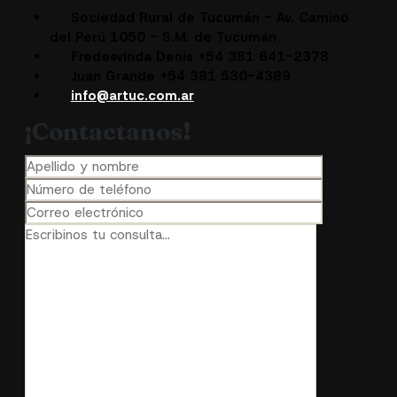
Sociedad Rural de Tucumán - Av. Camino
del Perú 1050 - S.M. de Tucumán
Fredesvinda Denis +54 381 641-2378
Juan Grande +54 381 530-4389
info@artuc.com.ar
¡Contactanos!