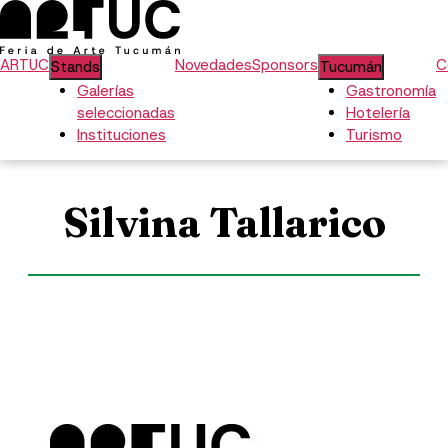
ARTUC
Novedades
Sponsors
C
Stands
Tucumán
Galerías
Gastronomía
seleccionadas
Hotelería
Instituciones
Turismo
Silvina Tallarico