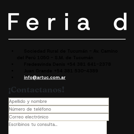
Sociedad Rural de Tucumán - Av. Camino
del Perú 1050 - S.M. de Tucumán
Fredesvinda Denis +54 381 641-2378
Juan Grande +54 381 530-4389
info@artuc.com.ar
¡Contactanos!