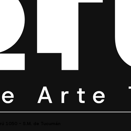
erú 1050 - S.M. de Tucumán