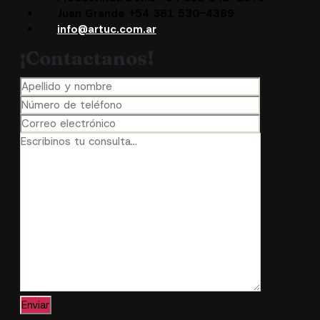
Juan Grande +54 381 530-4389
info@artuc.com.ar
¡Contactanos!