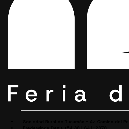
Sociedad Rural de Tucumán - Av. Camino del P
Fredesvinda Denis +54 381 641-2378