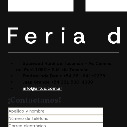
Sociedad Rural de Tucumán - Av. Camino
del Perú 1050 - S.M. de Tucumán
Fredesvinda Denis +54 381 641-2378
Juan Grande +54 381 530-4389
info@artuc.com.ar
¡Contactanos!