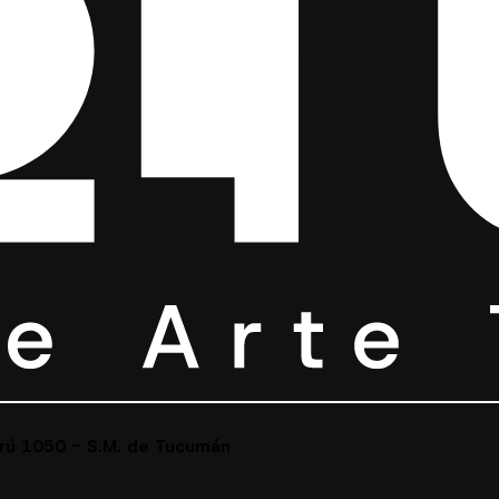
erú 1050 - S.M. de Tucumán