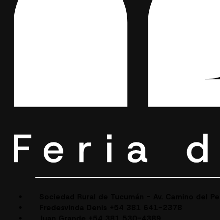
Sociedad Rural de Tucumán - Av. Camino del P
Fredesvinda Denis +54 381 641-2378
Juan Grande +54 381 530-4389