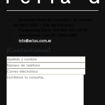
Sociedad Rural de Tucumán - Av. Camino
del Perú 1050 - S.M. de Tucumán
Fredesvinda Denis +54 381 641-2378
Juan Grande +54 381 530-4389
info@artuc.com.ar
¡Contactanos!