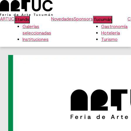
ARTUC
Novedades
Sponsors
C
Stands
Tucumán
Galerías
Gastronomía
seleccionadas
Hotelería
Instituciones
Turismo