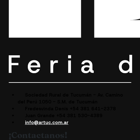
Sociedad Rural de Tucumán - Av. Camino
del Perú 1050 - S.M. de Tucumán
Fredesvinda Denis +54 381 641-2378
Juan Grande +54 381 530-4389
info@artuc.com.ar
¡Contactanos!