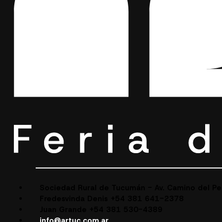
Sociedad Rural de Tucumán - Av. Camino del P
Fredesvinda Denis +54 381 641-2378
Juan Grande +54 381 530-4389
info@artuc.com.ar