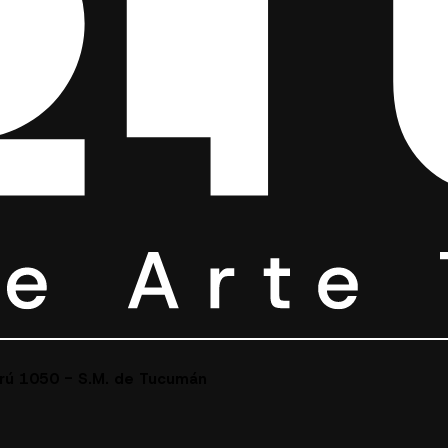
erú 1050 - S.M. de Tucumán