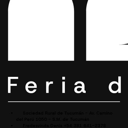
Sociedad Rural de Tucumán - Av. Camino
del Perú 1050 - S.M. de Tucumán
Fredesvinda Denis +54 381 641-2378